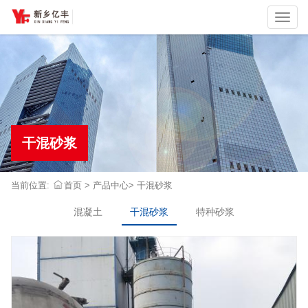
切
换
干混砂浆
当前位置:
首页
>
产品中心
>
干混砂浆
混凝土
干混砂浆
特种砂浆